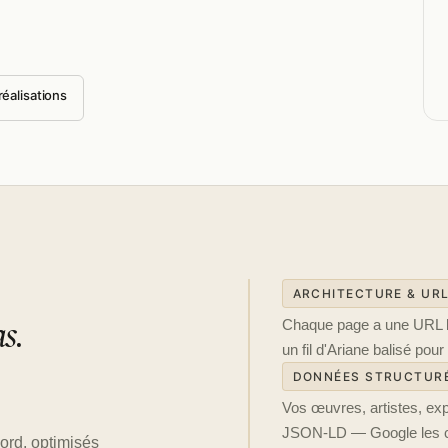
 réalisations
ARCHITECTURE & UR
s.
Chaque page a une URL lis
un fil d'Ariane balisé pou
DONNÉES STRUCTUR
Vos œuvres, artistes, ex
JSON-LD — Google les com
bord, optimisés