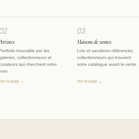
02
03
Artistes
Maisons de ventes
Portfolio trouvable par les
Lots et vacations référencés,
galeries, collectionneurs et
collectionneurs qui trouvent
curateurs qui cherchent votre
votre catalogue avant la vente.
nom.
Voir la page →
Voir la page →