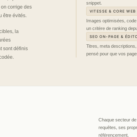
snippet.
 on corrige des
VITESSE & CORE WEB
 être évités.
Images optimisées, code 
un critère de ranking dep
cibles, la
SEO ON-PAGE & ÉDIT
urées
Titres, meta descriptions
 sont définis
pensé pour que vos pages
codée.
Chaque secteur de l
requêtes, ses prop
référencement.