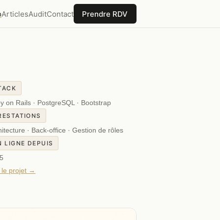
o
Articles
Audit
Contact
Prendre RDV
TACK
y on Rails · PostgreSQL · Bootstrap
RESTATIONS
itecture · Back-office · Gestion de rôles
N LIGNE DEPUIS
5
 le projet →