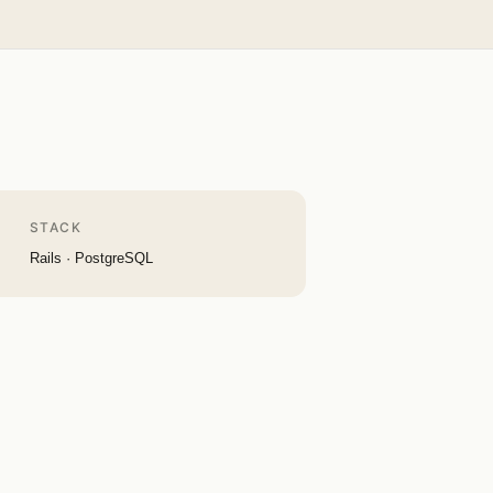
STACK
Rails · PostgreSQL