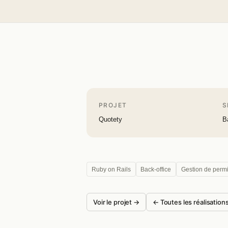
PROJET
S
Quotety
B
Ruby on Rails
Back-office
Gestion de perm
Voir le projet →
← Toutes les réalisation