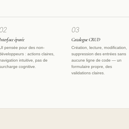
02
03
Interface épurée
Catalogue CRUD
UI pensée pour des non-
Création, lecture, modification,
développeurs : actions claires,
suppression des entrées sans
navigation intuitive, pas de
aucune ligne de code — un
surcharge cognitive.
formulaire propre, des
validations claires.