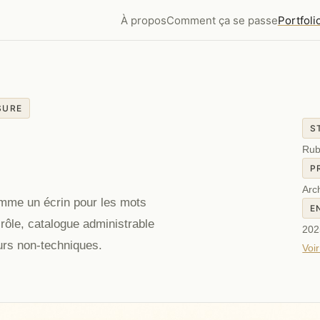
À propos
Comment ça se passe
Portfoli
SURE
S
Rub
P
Arch
mme un écrin pour les mots
E
ôle, catalogue administrable
202
eurs non-techniques.
Voir