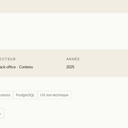
ECTEUR
ANNÉE
ack-office · Contenu
2025
issions
PostgreSQL
UX non-technique
s